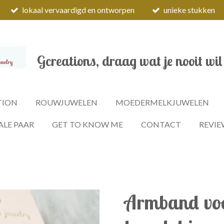
lokaal vervaardigd en ontworpen
unieke stukken
Gcreations, draag wat je nooit wil
TION
ROUWJUWELEN
MOEDERMELKJUWELEN
ALE PAAR
GET TO KNOW ME
CONTACT
REVIE
Armband voo