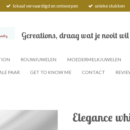
lokaal vervaardigd en ontworpen
unieke stukken
Gcreations, draag wat je nooit wil
TION
ROUWJUWELEN
MOEDERMELKJUWELEN
ALE PAAR
GET TO KNOW ME
CONTACT
REVIE
Elegance wh