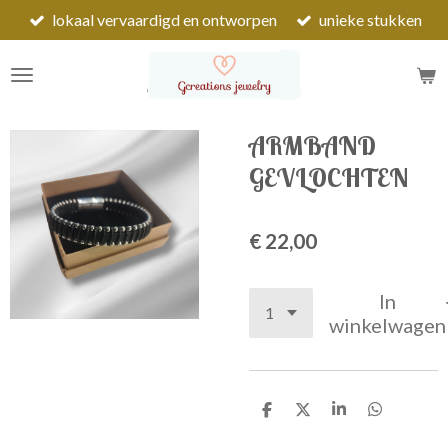
lokaal vervaardigd en ontworpen
unieke stukken
Ga
direct
naar
de
hoofdinhoud
ARMBAND
GEVLOCHTEN
€ 22,00
In
winkelwagen
D
D
S
D
e
e
h
e
l
e
a
l