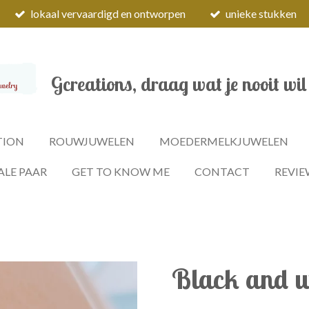
lokaal vervaardigd en ontworpen
unieke stukken
Gcreations, draag wat je nooit wil
TION
ROUWJUWELEN
MOEDERMELKJUWELEN
ALE PAAR
GET TO KNOW ME
CONTACT
REVIE
Black and w