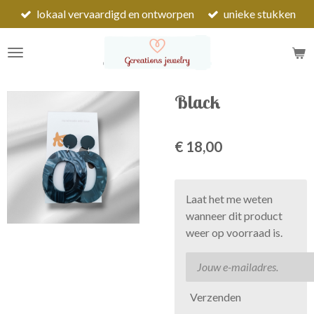
lokaal vervaardigd en ontworpen
unieke stukken
Ga
direct
naar
de
hoofdinhoud
Black
€ 18,00
Laat het me weten
wanneer dit product
weer op voorraad is.
Verzenden