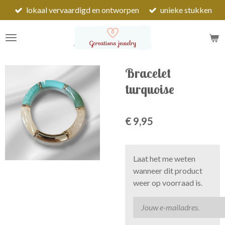
lokaal vervaardigd en ontworpen
unieke stukken
Ga
direct
naar
de
hoofdinhoud
Bracelet
turquoise
€ 9,95
Laat het me weten
wanneer dit product
weer op voorraad is.